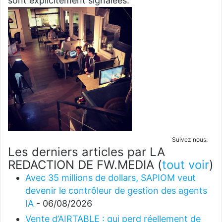
sont explicitement signalées.
Suivez nous:
Les derniers articles par LA
REDACTION DE FW.MEDIA
(
tout voir
)
Avec 35 millions de dollars, SAPIOM veut
devenir le contrôleur de gestion des agents
IA
- 06/08/2026
Vente d’AIRTABLE : qui perd réellement de