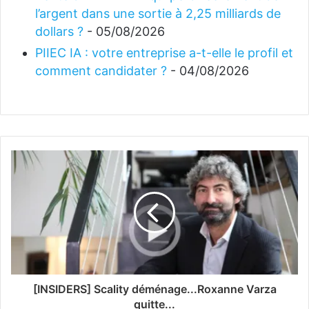
l’argent dans une sortie à 2,25 milliards de
dollars ?
- 05/08/2026
PIIEC IA : votre entreprise a-t-elle le profil et
comment candidater ?
- 04/08/2026
[INSIDERS] Scality déménage...Roxanne Varza
quitte...