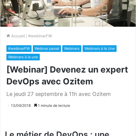
Accueil
/
#webinarFW
#webinarFW
Webinar passé
Webinars
Webinars à la Une
Webinars à la une
[Webinar] Devenez un expert
DevOps avec Ozitem
Le jeudi 27 septembre à 11h avec Ozitem
13/09/2018
1 minute de lecture
Le métier de DevOps : une