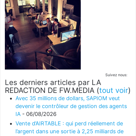
Suivez nous:
Les derniers articles par LA
REDACTION DE FW.MEDIA
(
tout voir
)
Avec 35 millions de dollars, SAPIOM veut
devenir le contrôleur de gestion des agents
IA
- 06/08/2026
Vente d’AIRTABLE : qui perd réellement de
l’argent dans une sortie à 2,25 milliards de