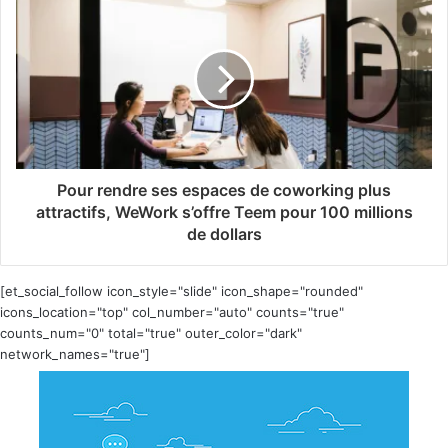
Pour rendre ses espaces de coworking plus
attractifs, WeWork s’offre Teem pour 100 millions
de dollars
[et_social_follow icon_style="slide" icon_shape="rounded"
icons_location="top" col_number="auto" counts="true"
counts_num="0" total="true" outer_color="dark"
network_names="true"]