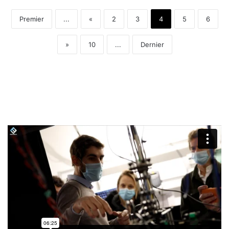
Premier
...
«
2
3
4
5
6
»
10
...
Dernier