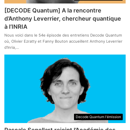
[DECODE Quantum] A la rencontre
d’Anthony Leverrier, chercheur quantique
à l’INRIA
Nous voici dans le 54e épisode des entretiens Decode Quantum
où, Olivier Ezratty et Fanny Bouton accueillent Anthony Leverrier
d’Inria,…
Decode Quantum l'émission
Pascale Senellart rejoint l’Académie des