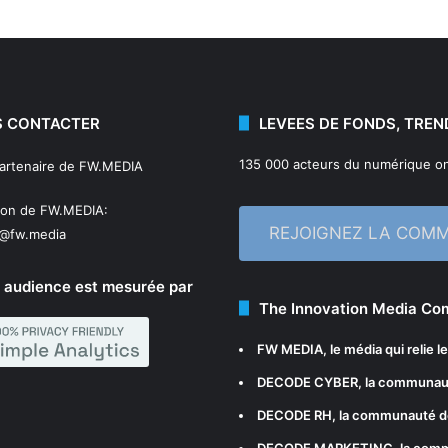
 CONTACTER
LEVEES DE FONDS, TREN
135 000 acteurs du numérique on
partenaire de FW.MEDIA
ion de FW.MEDIA:
REJOIGNEZ LA COM
n@fw.media
 audience est mesurée par
The Innovation Media C
FW MEDIA
, le média qui relie 
DECODE CYBER
, la communau
DECODE RH
, la communauté d
DECODE MARKETING
, la com