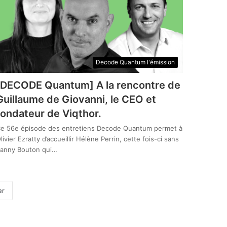
Decode Quantum l'émission
[DECODE Quantum] A la rencontre de
Guillaume de Giovanni, le CEO et
fondateur de Viqthor.
e 56e épisode des entretiens Decode Quantum permet à
livier Ezratty d’accueillir Hélène Perrin, cette fois-ci sans
anny Bouton qui…
er