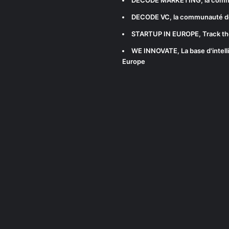
DECODE VC
, la communauté d
STARTUP IN EUROPE
, Track t
WE INNOVATE
, La base d'int
Europe