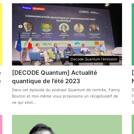
Decode Quantum l'émission
e
[DECODE Quantum] Actualité
e
quantique de l’été 2023
Dans cet épisode du podcast Quantum de rentrée, Fanny
D
Bouton et moi-même vous proposons un récapitulatif de
F
ce qui s’est…
S
…