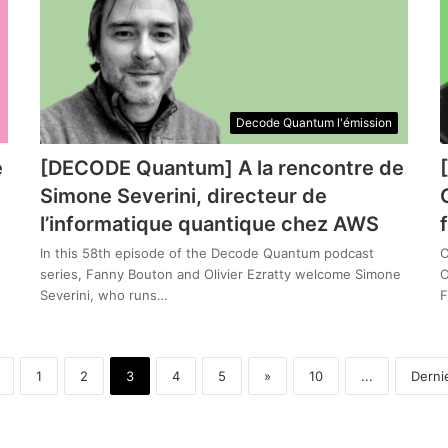
Decode Quantum l'émission
e
[DECODE Quantum] A la rencontre de
Simone Severini, directeur de
l’informatique quantique chez AWS
In this 58th episode of the Decode Quantum podcast
C
series, Fanny Bouton and Olivier Ezratty welcome Simone
O
Severini, who runs…
F
1
2
3
4
5
»
10
...
Derni