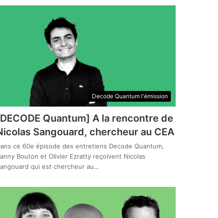
Decode Quantum l'émission
[DECODE Quantum] A la rencontre de
Nicolas Sangouard, chercheur au CEA
ans ce 60e épisode des entretiens Decode Quantum,
anny Bouton et Olivier Ezratty reçoivent Nicolas
angouard qui est chercheur au…