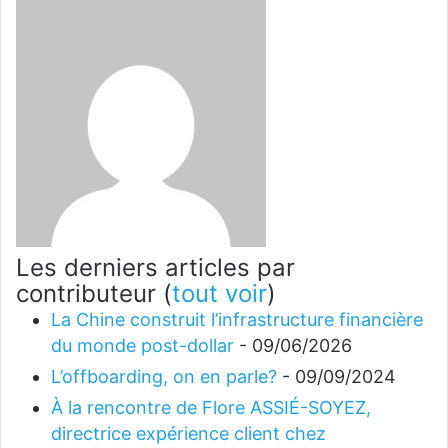
Les derniers articles par
contributeur
(
tout voir
)
La Chine construit l’infrastructure financière
du monde post-dollar
- 09/06/2026
L’offboarding, on en parle?
- 09/09/2024
À la rencontre de Flore ASSIÉ-SOYEZ,
directrice expérience client chez