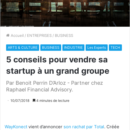
Accueil
/
ENTREPRISES
/
BUSINESS
ARTS & CULTURE
BUSINESS
INDUSTRIE
Les Experts
TECH
5 conseils pour vendre sa
startup à un grand groupe
Par Benoit Perrin D’Arloz - Partner chez
Raphael Financial Advisory.
10/07/2018
4 minutes de lecture
WayKonect
vient d’annoncer
son rachat par Total
. Créée