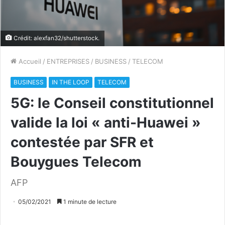
Crédit: alexfan32/shutterstock.
Accueil
/
ENTREPRISES
/
BUSINESS
/
TELECOM
BUSINESS
IN THE LOOP
TELECOM
5G: le Conseil constitutionnel
valide la loi « anti-Huawei »
contestée par SFR et
Bouygues Telecom
AFP
05/02/2021
1 minute de lecture