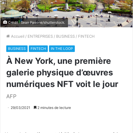
Crédit : Sean Pavone/shutterstock.
Accueil
/
ENTREPRISES
/
BUSINESS
/
FINTECH
BUSINESS
FINTECH
IN THE LOOP
À New York, une première
galerie physique d’œuvres
numériques NFT voit le jour
AFP
29/03/2021
2 minutes de lecture