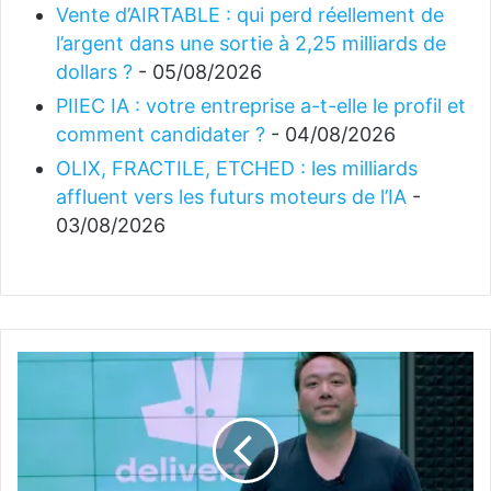
Vente d’AIRTABLE : qui perd réellement de
l’argent dans une sortie à 2,25 milliards de
dollars ?
- 05/08/2026
PIIEC IA : votre entreprise a-t-elle le profil et
comment candidater ?
- 04/08/2026
OLIX, FRACTILE, ETCHED : les milliards
affluent vers les futurs moteurs de l’IA
-
03/08/2026