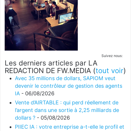
Suivez nous:
Les derniers articles par LA
REDACTION DE FW.MEDIA
(
tout voir
)
Avec 35 millions de dollars, SAPIOM veut
devenir le contrôleur de gestion des agents
IA
- 06/08/2026
Vente d’AIRTABLE : qui perd réellement de
l’argent dans une sortie à 2,25 milliards de
dollars ?
- 05/08/2026
PIIEC IA : votre entreprise a-t-elle le profil et