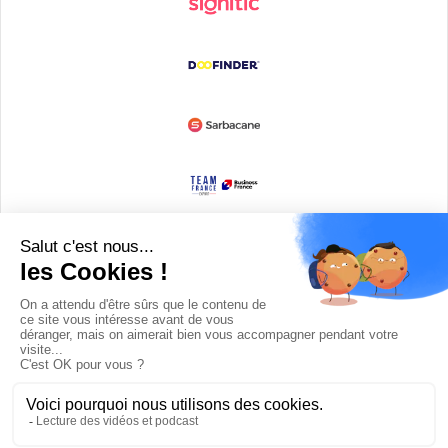
Devenir partenaire
© Copyright 2008 / 2026,
DECODE MEDIA, The Innovation Media
Company.
All Rights Reserved