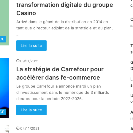
transformation digitale du groupe
c
Casino
O
Arrivé dans le géant de la distribution en 2014 en
s
tant que directeur adjoint de la stratégie et du plan,
…
CE
Lire la suite
T
s
09/11/2021
G
La stratégie de Carrefour pour
D
accélérer dans l’e-commerce
L
s
Le groupe Carrefour a annoncé mardi un plan
d'investissement dans le numérique de 3 milliards
U
d'euros pour la période 2022-2026.
v
Lire la suite
CE
A
i
04/11/2021
A