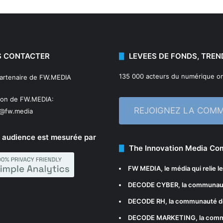
 CONTACTER
LEVEES DE FONDS, TREN
135 000 acteurs du numérique on
partenaire de FW.MEDIA
ion de FW.MEDIA:
REJOIGNEZ LA COM
n@fw.media
 audience est mesurée par
The Innovation Media C
FW MEDIA
, le média qui relie 
DECODE CYBER
, la communau
DECODE RH
, la communauté d
DECODE MARKETING
, la com