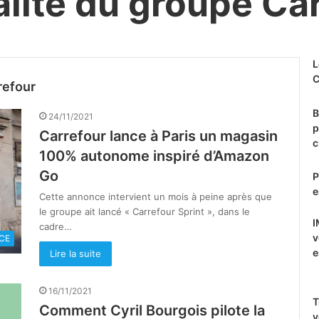
alité du groupe Ca
L
C
refour
B
24/11/2021
p
Carrefour lance à Paris un magasin
c
100% autonome inspiré d’Amazon
Go
P
e
Cette annonce intervient un mois à peine après que
le groupe ait lancé « Carrefour Sprint », dans le
I
cadre…
v
CE
e
Lire la suite
16/11/2021
T
Comment Cyril Bourgois pilote la
v