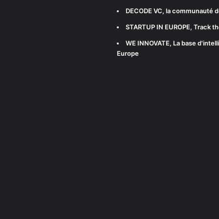
DECODE VC
, la communauté d
STARTUP IN EUROPE
, Track t
WE INNOVATE
, La base d'int
Europe