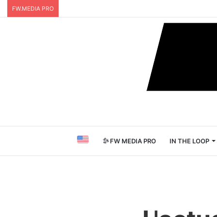
FW.MEDIA PRO
FW MEDIA PRO
IN THE LOOP