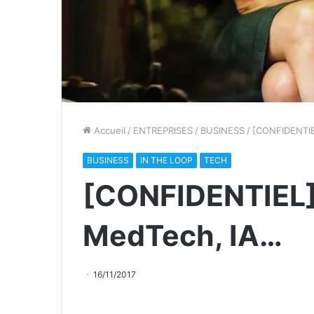
Accueil
/
ENTREPRISES
/
BUSINESS
/
[CONFIDENTIEL
BUSINESS
IN THE LOOP
TECH
[CONFIDENTIEL] 
MedTech, IA…
16/11/2017