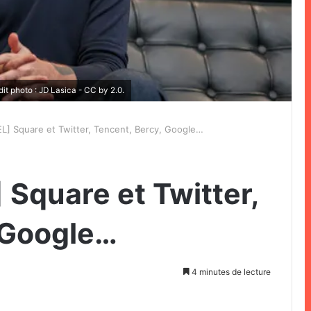
t photo : JD Lasica - CC by 2.0.
] Square et Twitter, Tencent, Bercy, Google…
Square et Twitter,
 Google…
4 minutes de lecture