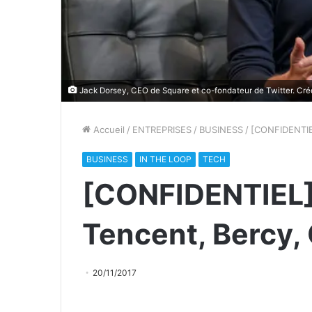
Jack Dorsey, CEO de Square et co-fondateur de Twitter. Crédi
Accueil
/
ENTREPRISES
/
BUSINESS
/
[CONFIDENTIEL
BUSINESS
IN THE LOOP
TECH
[CONFIDENTIEL] 
Tencent, Bercy,
20/11/2017