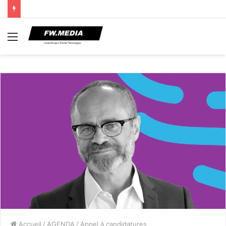
Menu
Accueil
/
AGENDA
/
Appel à candidatures