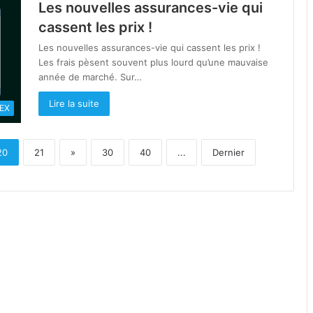
Les nouvelles assurances-vie qui
cassent les prix !
Les nouvelles assurances-vie qui cassent les prix !
Les frais pèsent souvent plus lourd qu’une mauvaise
année de marché. Sur…
Lire la suite
EX
20
21
»
30
40
...
Dernier