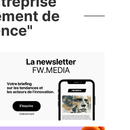
ntreprise
iement de
ence"