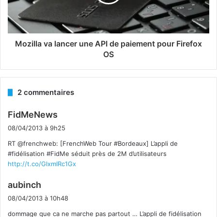
Mozilla va lancer une API de paiement pour Firefox
OS
2 commentaires
d
FidMeNews
i
08/04/2013 à 9h25
t
RT @frenchweb: [FrenchWeb Tour #Bordeaux] L’appli de
#fidélisation #FidMe séduit près de 2M d’utilisateurs
:
http://t.co/GlxmIRc1Gx
d
aubinch
i
08/04/2013 à 10h48
t
dommage que ca ne marche pas partout … L’appli de fidélisation