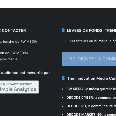
 CONTACTER
LEVEES DE FONDS, TREN
135 000 acteurs du numérique on
partenaire de FW.MEDIA
ion de FW.MEDIA:
REJOIGNEZ LA COM
n@fw.media
 audience est mesurée par
The Innovation Media C
FW MEDIA
, le média qui relie 
DECODE CYBER
, la communau
DECODE RH
, la communauté d
DECODE MARKETING
, la com