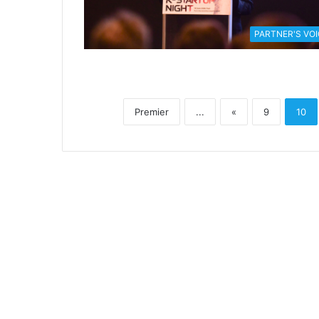
PARTNER'S VOI
Premier
...
«
9
10