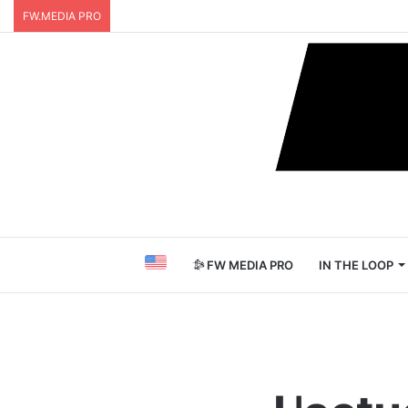
FW.MEDIA PRO
FW MEDIA PRO
IN THE LOOP