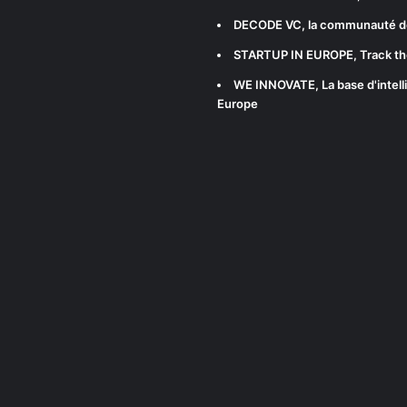
DECODE VC
, la communauté d
STARTUP IN EUROPE
, Track t
WE INNOVATE
, La base d'int
Europe