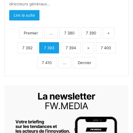
directeurs généraux…
Lire la suite
Premier
...
7 380
7 390
«
7 392
7 393
7 394
»
7 400
7 410
...
Dernier