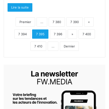
Lire la suite
Premier
...
7 380
7 390
«
7 394
7 395
7 396
»
7 400
7 410
...
Dernier