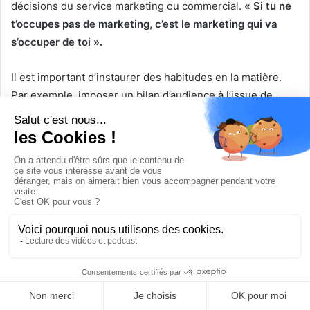
décisions du service marketing ou commercial.
« Si tu ne
t’occupes pas de marketing, c’est le marketing qui va
s’occuper de toi ».
Il est important d’instaurer des habitudes en la matière.
Par exemple, imposer un bilan d’audience à l’issue de
l’évènement, ou régulièrement si c’est une rubrique
permanente au journaliste en charge du résultat final est
le « porteur de projet ».
Un coordinateur numérique est disponible si besoin pour
donner son avis, mais les équipes doivent être
autonomes, responsabilisées et donc valorisées.
7- Repérer et valoriser les
talents