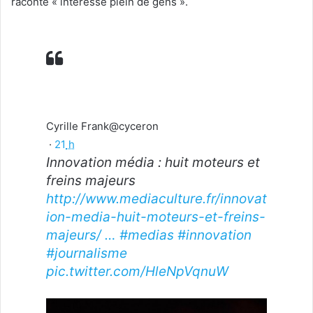
raconte « intéresse plein de gens ».
Cyrille Frank
@cyceron
·
21
h
Innovation média : huit moteurs et
freins majeurs
http://www.
mediaculture.fr/innovat
ion-med
ia-huit-moteurs-et-freins-
majeurs/
…
#
medias
#
innovation
#
journalisme
pic.twitter.com/HleNpVqnuW