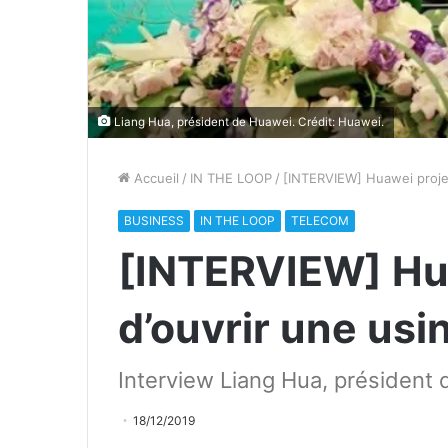
Liang Hua, président de Huawei. Crédit: Huawei.
Accueil
/
IN THE LOOP
/
[INTERVIEW] Huawei projet
BUSINESS
IN THE LOOP
TELECOM
[INTERVIEW] Hu
d’ouvrir une usi
Interview Liang Hua, président 
18/12/2019