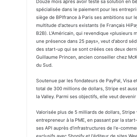
Douze mois après avoir testé sa solution en b
spécialisée dans le paiement pour les entrepr
siège de BPIfrance à Paris ses ambitions sur l
multitude d'acteurs existants (le Français HiP
B2B). L'Américain, qui revendique «plusieurs m
une présence dans 25 pays», veut d'abord sédu
des start-up qui se sont créées ces deux derni
Guillaume Princen, ancien conseiller chez McK
du Sud.
Soutenue par les fondateurs de PayPal, Visa et
total de 300 millions de dollars, Stripe est a
la Valley. Parmi ses objectifs, elle veut deveni
Valorisée plus de 5 milliards de dollars, Stripe
entrepreneur à la PME, en passant par la start
ses API auprès d'infrastructures de l'e-comme
exclusifs avec Shopify et l'éditeur de sites W