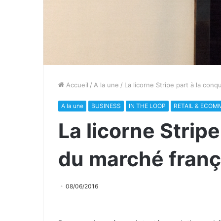
Accueil
/
A la une
/
La licorne Stripe part à la con
A la une
BUSINESS
IN THE LOOP
RETAIL & ECOM
La licorne Strip
du marché franç
08/06/2016