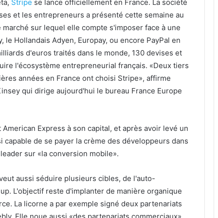
êta,
Stripe
se lance officiellement en France. La société
ises et les entrepreneurs a présenté cette semaine au
e marché sur lequel elle compte s'imposer face à une
ay, le Hollandais Adyen, Europay, ou encore PayPal en
illiards d'euros traités dans le monde, 130 devises et
ire l'écosystème entrepreneurial français. «Deux tiers
ères années en France ont choisi Stripe», affirme
insey qui dirige aujourd'hui le bureau France Europe
 American Express à son capital, et après avoir levé un
ussi capable de se payer la crème des développeurs dans
r leader sur «la conversion mobile».
 veut aussi séduire plusieurs cibles, de l'auto-
-up. L'objectif reste d'implanter de manière organique
rce. La licorne a par exemple signé deux partenariats
eebly. Elle noue aussi «des partenariats commerciaux»,