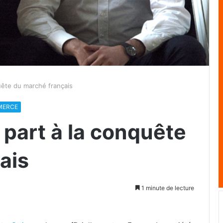
quête du marché français
MERCE
e part à la conquête
ais
1 minute de lecture