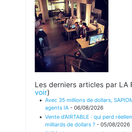
Les derniers articles par 
voir
)
Avec 35 millions de dollars, SAPIO
agents IA
- 06/08/2026
Vente d’AIRTABLE : qui perd réellem
milliards de dollars ?
- 05/08/2026