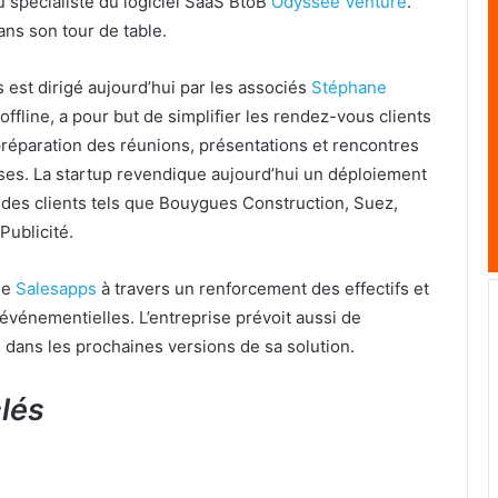
u spécialiste du logiciel SaaS BtoB
Odyssee Venture
.
ns son tour de table.
 est dirigé aujourd’hui par les associés
Stéphane
 offline, a pour but de simplifier les rendez-vous clients
réparation des réunions, présentations et rencontres
ises. La startup revendique aujourd’hui un déploiement
des clients tels que Bouygues Construction, Suez,
ublicité.
de
Salesapps
à travers un renforcement des effectifs et
vénementielles. L’entreprise prévoit aussi de
 dans les prochaines versions de sa solution.
clés