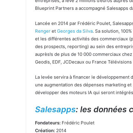
entreprises, a levé 2 millions d’euros auprès d
Blueprint Partners a accompagné Salesapps da
Lancée en 2014 par Frédéric Poulet, Salesapps
Renger
et
Georges da Silva
. Sa solution, 100%
et les différentes activités des commerciaux (p
des prospects, reporting) au sein des entrepr
auprès!s de plus de 10 000 commerciaux chez 
Geodis, EDF, JCDecaux ou France Télévisions P
La levée servira à financer le développement 
une augmentation des dépenses marketing et é
développer des moteurs IA qui seront intégrés
Salesapps
: les données 
Fondateurs:
Frédéric Poulet
Création:
2014