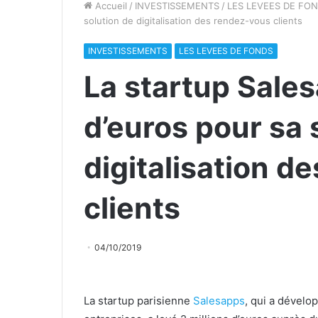
Accueil
/
INVESTISSEMENTS
/
LES LEVEES DE FO
solution de digitalisation des rendez-vous clients
INVESTISSEMENTS
LES LEVEES DE FONDS
La startup Sales
d’euros pour sa 
digitalisation d
clients
04/10/2019
La startup parisienne
Salesapps
, qui a dévelo