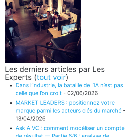
Les derniers articles par Les
Experts
(
tout voir
)
Dans l’industrie, la bataille de l’IA n’est pas
celle que l’on croit
- 02/06/2026
MARKET LEADERS : positionnez votre
marque parmi les acteurs clés du marché
-
13/04/2026
Ask A VC : comment modéliser un compte
de résultat — Partie 6/6 : analyse de