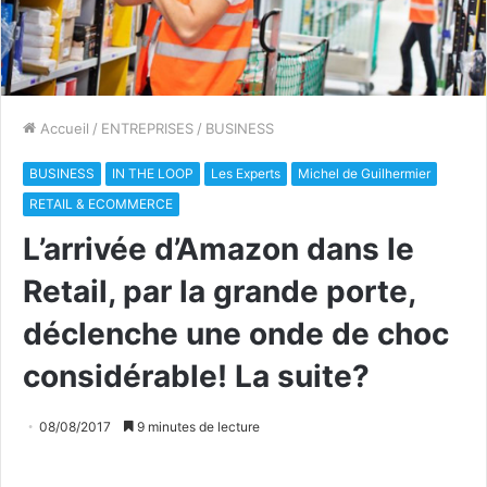
Accueil
/
ENTREPRISES
/
BUSINESS
BUSINESS
IN THE LOOP
Les Experts
Michel de Guilhermier
RETAIL & ECOMMERCE
L’arrivée d’Amazon dans le
Retail, par la grande porte,
déclenche une onde de choc
considérable! La suite?
08/08/2017
9 minutes de lecture