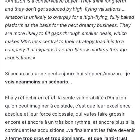
«
Amazon is a conservative buyer. They think long term
and they don’t get seduced by high-flying valuations….
Amazon is unlikely to overpay for a high-flying, fully baked
platform as the basis for the next dreamy business. They
are more likely to fill gaps through smaller deals, which
makes M&A less central to their strategy than it is to a
company that expands to entirely new markets through
acquisitions.»
Si aucun acteur ne peut aujourd'hui stopper Amazon…
je
vois néanmoins un scénario
…
Et à y réfléchir en effet, la seule vulnérabilité d'Amazon
qu'on peut imaginer à ce stade, c'est que leur excellence
absolue et leur force colossale, qui va les faire grossir
encore et encore à un très bon rythme, et encore plus s'ils
continuent les acquisitions…va finalement les faire devenir
à terme
trop gros et trop dominant.
..
et que l'anti-trust