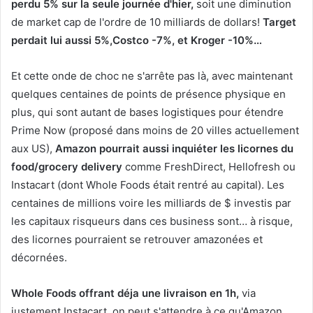
perdu 5% sur la seule journée d'hier,
soit une diminution
de market cap de l'ordre de 10 milliards de dollars!
Target
perdait lui aussi 5%,
Costco -7%, et Kroger -10%…
Et cette onde de choc ne s'arrête pas là, avec maintenant
quelques centaines de points de présence physique en
plus, qui sont autant de bases logistiques pour étendre
Prime Now (proposé dans moins de 20 villes actuellement
aux US),
Amazon pourrait aussi inquiéter les licornes du
food/grocery delivery
comme FreshDirect, Hellofresh ou
Instacart (dont Whole Foods était rentré au capital). Les
centaines de millions voire les milliards de $ investis par
les capitaux risqueurs dans ces business sont… à risque,
des licornes pourraient se retrouver amazonées et
décornées.
Whole Foods offrant déja une livraison en 1h,
via
justement Instacart, on peut s'attendre à ce qu'Amazon