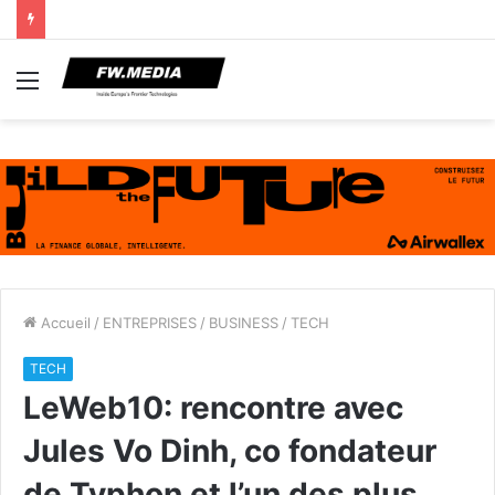
Menu
Accueil
/
ENTREPRISES
/
BUSINESS
/
TECH
TECH
LeWeb10: rencontre avec
Jules Vo Dinh, co fondateur
de Typhon et l’un des plus