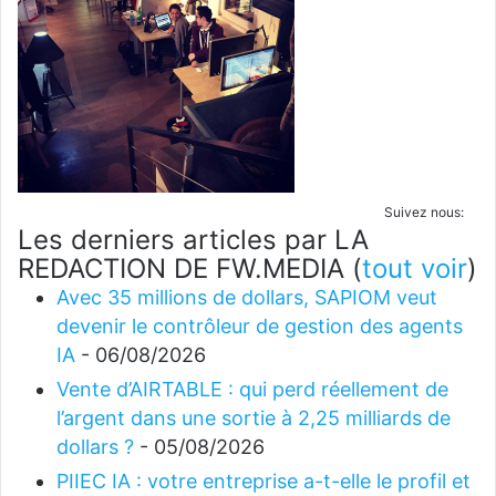
Suivez nous:
Les derniers articles par LA
REDACTION DE FW.MEDIA
(
tout voir
)
Avec 35 millions de dollars, SAPIOM veut
devenir le contrôleur de gestion des agents
IA
- 06/08/2026
Vente d’AIRTABLE : qui perd réellement de
l’argent dans une sortie à 2,25 milliards de
dollars ?
- 05/08/2026
PIIEC IA : votre entreprise a-t-elle le profil et