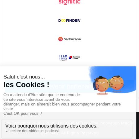
Devenir partenaire
© Copyright 2008 / 2026,
DECODE MEDIA, The Innovation Media
Company.
All Rights Reserved