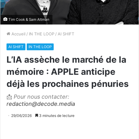
Tim Cook & Sam Altman
Accueil
/
IN THE LOOP
/
AI SHIFT
AI SHIFT
IN THE LOOP
L’IA assèche le marché de la
mémoire : APPLE anticipe
déjà les prochaines pénuries
📩
Pour nous contacter:
redaction@decode.media
29/06/2026
3 minutes de lecture