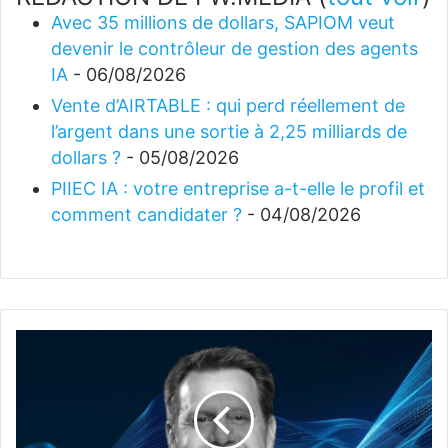
Avec 35 millions de dollars, SAPIOM veut
devenir le contrôleur de gestion des agents
IA
- 06/08/2026
Vente d’AIRTABLE : qui perd réellement de
l’argent dans une sortie à 2,25 milliards de
dollars ?
- 05/08/2026
PIIEC IA : votre entreprise a-t-elle le profil et
comment candidater ?
- 04/08/2026