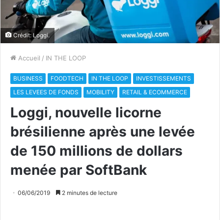
Crédit: Loggi.
Accueil
/
IN THE LOOP
BUSINESS
FOODTECH
IN THE LOOP
INVESTISSEMENTS
LES LEVEES DE FONDS
MOBILITY
RETAIL & ECOMMERCE
Loggi, nouvelle licorne
brésilienne après une levée
de 150 millions de dollars
menée par SoftBank
06/06/2019
2 minutes de lecture