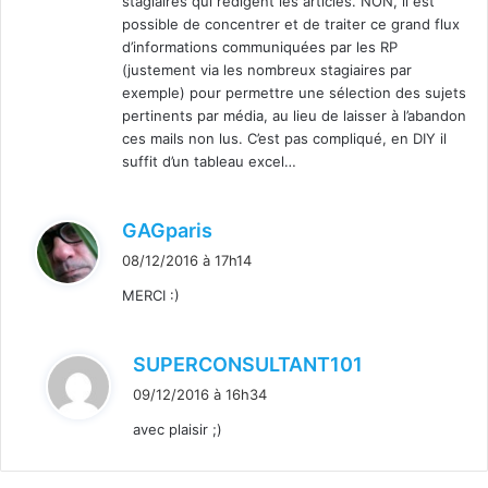
stagiaires qui rédigent les articles. NON, il est
possible de concentrer et de traiter ce grand flux
d’informations communiquées par les RP
(justement via les nombreux stagiaires par
exemple) pour permettre une sélection des sujets
pertinents par média, au lieu de laisser à l’abandon
ces mails non lus. C’est pas compliqué, en DIY il
suffit d’un tableau excel…
d
GAGparis
i
08/12/2016 à 17h14
t
MERCI :)
:
d
SUPERCONSULTANT101
i
09/12/2016 à 16h34
t
avec plaisir ;)
: