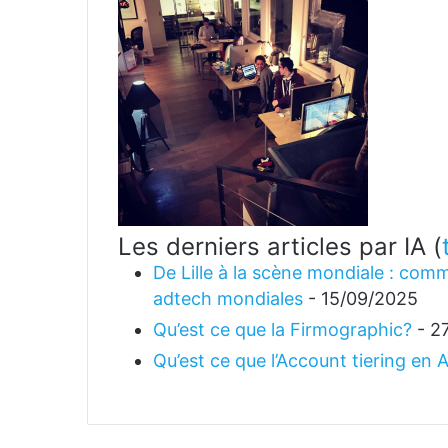
Les derniers articles par IA
(
De Lille à la scène mondiale : comm
adtech mondiales
- 15/09/2025
Qu’est ce que la Firmographic?
- 2
Qu’est ce que l’Account tiering en