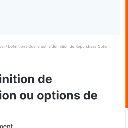
ue.
/
Définition
/
Quelle est la définition de Repurchase Option
inition de
on ou options de
ement