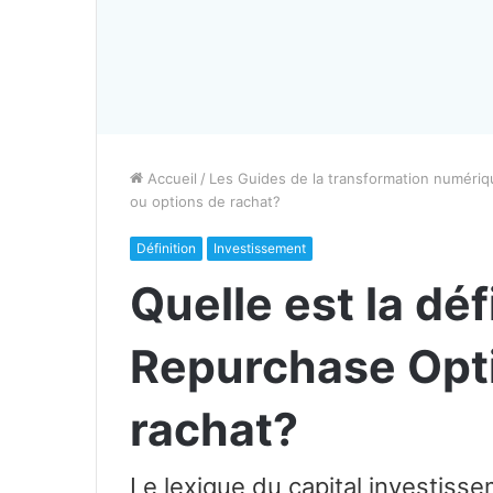
Accueil
/
Les Guides de la transformation numériq
ou options de rachat?
Définition
Investissement
Quelle est la déf
Repurchase Opti
rachat?
Le lexique du capital investiss