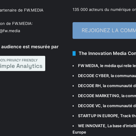
135 000 acteurs du numérique on
partenaire de FW.MEDIA
ion de FW.MEDIA:
REJOIGNEZ LA COM
n@fw.media
 audience est mesurée par
The Innovation Media C
FW MEDIA
, le média qui relie 
DECODE CYBER
, la communau
DECODE RH
, la communauté d
DECODE MARKETING
, la com
DECODE VC
, la communauté d
STARTUP IN EUROPE
, Track t
WE INNOVATE
, La base d'int
Europe