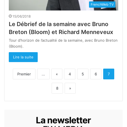
FrenchWeb TV
15/06/2018
Le Débrief de la semaine avec Bruno
Breton (Bloom) et Richard Menneveux
Tour d’horizon de l’actualité de la semaine, avec Bruno Breton
(Bloom).
Lire la suite
Premier
...
«
4
5
6
7
8
»