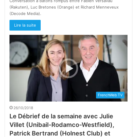
Conversation à bâtons rompus entre Fabien Versavau
(Rakuten), Luc Bretones (Orange) et Richard Menneveux
(Decode Media).
Lire la suite
FrenchWeb TV
26/10/2018
Le Débrief de la semaine avec Julie
Villet (Unibail-Rodamco-Westfield),
Patrick Bertrand (Holnest Club) et