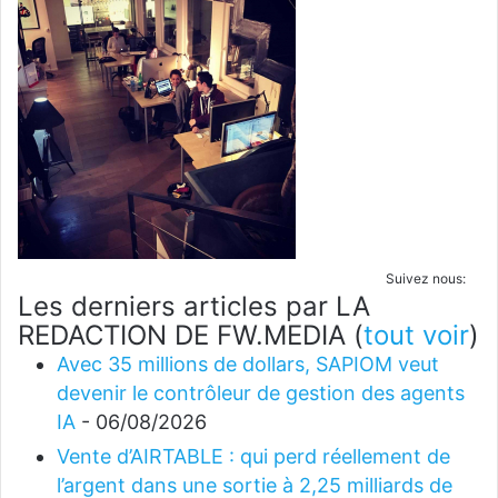
Suivez nous:
Les derniers articles par LA
REDACTION DE FW.MEDIA
(
tout voir
)
Avec 35 millions de dollars, SAPIOM veut
devenir le contrôleur de gestion des agents
IA
- 06/08/2026
Vente d’AIRTABLE : qui perd réellement de
l’argent dans une sortie à 2,25 milliards de