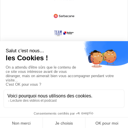
Devenir partenaire
© Copyright 2008 / 2026,
DECODE MEDIA, The Innovation Media
Company.
All Rights Reserved
Twitter
RSS