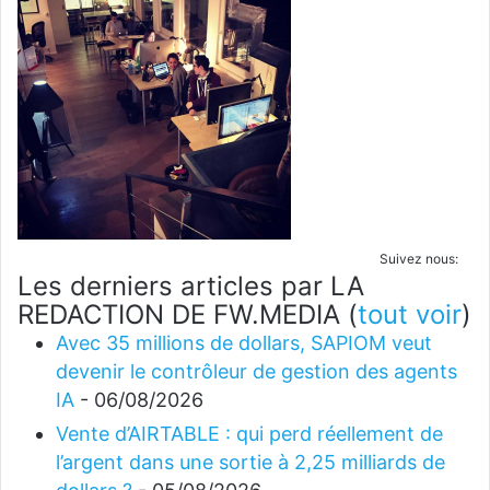
Suivez nous:
Les derniers articles par LA
REDACTION DE FW.MEDIA
(
tout voir
)
Avec 35 millions de dollars, SAPIOM veut
devenir le contrôleur de gestion des agents
IA
- 06/08/2026
Vente d’AIRTABLE : qui perd réellement de
l’argent dans une sortie à 2,25 milliards de