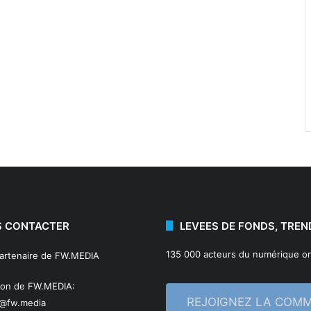
 CONTACTER
LEVEES DE FONDS, TREN
135 000 acteurs du numérique on
partenaire de FW.MEDIA
ion de FW.MEDIA:
REJOIGNEZ LA COM
n@fw.media