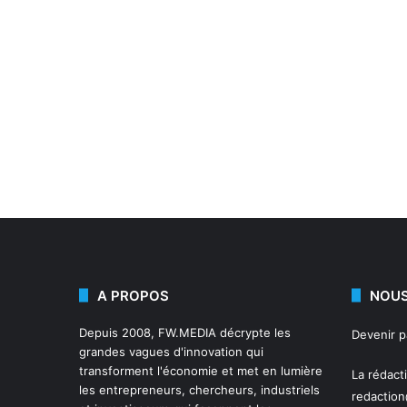
A PROPOS
NOUS
Depuis 2008,
FW.MEDIA
décrypte les
Devenir 
grandes vagues d'innovation qui
transforment l'économie et met en lumière
La rédact
les entrepreneurs, chercheurs, industriels
redactio