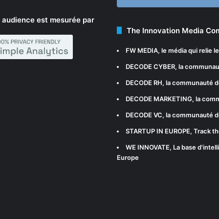
 audience est mesurée par
The Innovation Media C
FW MEDIA
, le média qui relie 
DECODE CYBER
, la communau
DECODE RH
, la communauté d
DECODE MARKETING
, la com
DECODE VC
, la communauté d
STARTUP IN EUROPE
, Track t
WE INNOVATE
, La base d'int
Europe