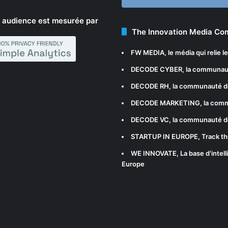
 audience est mesurée par
The Innovation Media C
FW MEDIA
, le média qui relie 
DECODE CYBER
, la communau
DECODE RH
, la communauté d
DECODE MARKETING
, la com
DECODE VC
, la communauté d
STARTUP IN EUROPE
, Track t
WE INNOVATE
, La base d'int
Europe