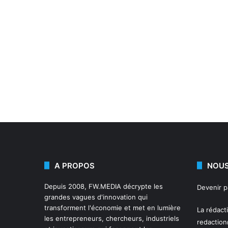
A PROPOS
NOUS
Depuis 2008,
FW.MEDIA
décrypte les
Devenir 
grandes vagues d'innovation qui
transforment l'économie et met en lumière
La rédact
les entrepreneurs, chercheurs, industriels
redactio