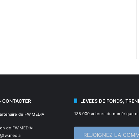
 CONTACTER
LEVEES DE FONDS, TREN
135 000 acteurs du numérique on
partenaire de FW.MEDIA
ion de FW.MEDIA:
REJOIGNEZ LA COM
n@fw.media