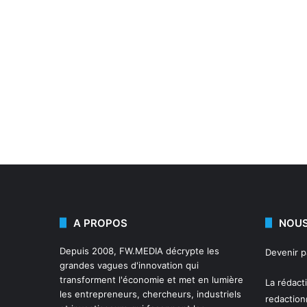
A PROPOS
NOUS
Depuis 2008,
FW.MEDIA
décrypte les
Devenir 
grandes vagues d'innovation qui
transforment l'économie et met en lumière
La rédact
les entrepreneurs, chercheurs, industriels
redactio