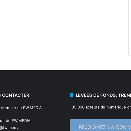
 CONTACTER
LEVEES DE FONDS, TREN
135 000 acteurs du numérique on
partenaire de FW.MEDIA
ion de FW.MEDIA:
REJOIGNEZ LA COM
n@fw.media