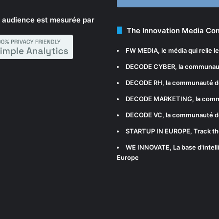
 audience est mesurée par
The Innovation Media C
FW MEDIA
, le média qui relie 
DECODE CYBER
, la communau
DECODE RH
, la communauté d
DECODE MARKETING
, la com
DECODE VC
, la communauté d
STARTUP IN EUROPE
, Track t
WE INNOVATE
, La base d'int
Europe