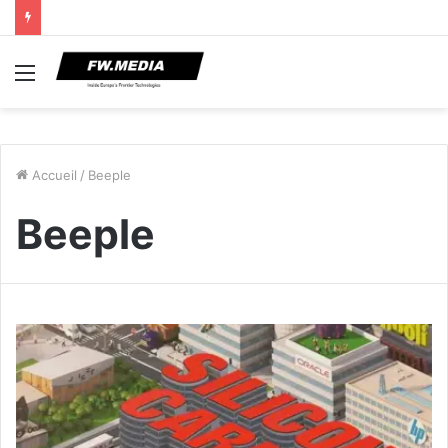
Menu
Accueil
/
Beeple
Beeple