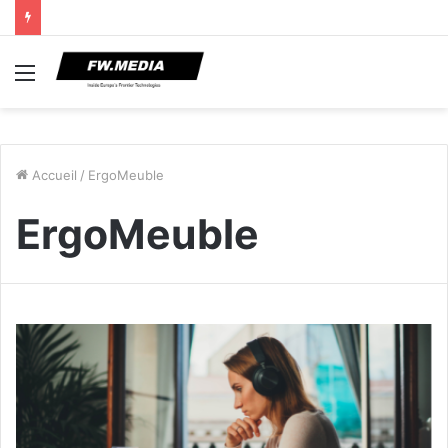
Menu
Accueil
/
ErgoMeuble
ErgoMeuble