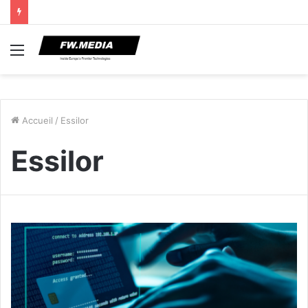
Menu
Accueil
/
Essilor
Essilor