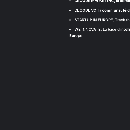
DECODE MARKETING
, la com
DECODE VC
, la communauté d
STARTUP IN EUROPE
, Track t
WE INNOVATE
, La base d'int
Europe