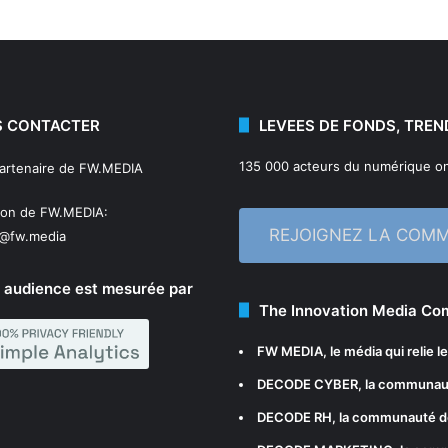
 CONTACTER
LEVEES DE FONDS, TREN
135 000 acteurs du numérique on
partenaire de FW.MEDIA
ion de FW.MEDIA:
REJOIGNEZ LA COM
n@fw.media
 audience est mesurée par
The Innovation Media C
FW MEDIA
, le média qui relie 
DECODE CYBER
, la communau
DECODE RH
, la communauté d