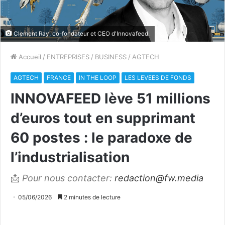
Clement Ray, co-fondateur et CEO d'Innovafeed.
Accueil
/
ENTREPRISES
/
BUSINESS
/
AGTECH
AGTECH
FRANCE
IN THE LOOP
LES LEVEES DE FONDS
INNOVAFEED lève 51 millions
d’euros tout en supprimant
60 postes : le paradoxe de
l’industrialisation
📩
Pour nous contacter:
redaction@fw.media
05/06/2026
2 minutes de lecture