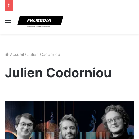
Menu
Accueil
/
Julien Codorniou
Julien Codorniou