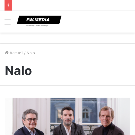
Menu
Accueil
/
Nalo
Nalo