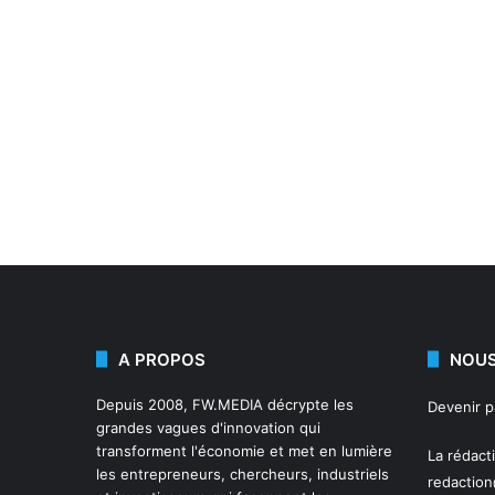
A PROPOS
NOUS
Depuis 2008,
FW.MEDIA
décrypte les
Devenir 
grandes vagues d'innovation qui
transforment l'économie et met en lumière
La rédact
les entrepreneurs, chercheurs, industriels
redactio