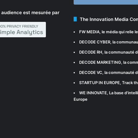
 audience est mesurée par
The Innovation Media C
FW MEDIA
, le média qui relie 
DECODE CYBER
, la communau
DECODE RH
, la communauté d
DECODE MARKETING
, la com
DECODE VC
, la communauté d
STARTUP IN EUROPE
, Track t
WE INNOVATE
, La base d'int
Europe