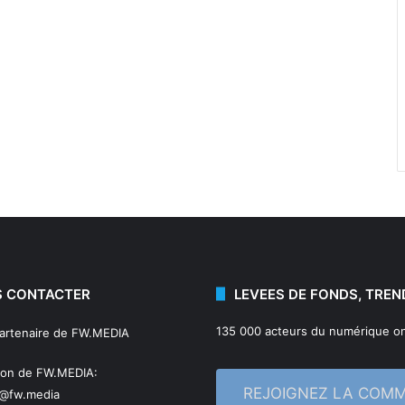
 CONTACTER
LEVEES DE FONDS, TREN
135 000 acteurs du numérique on
partenaire de FW.MEDIA
ion de FW.MEDIA:
REJOIGNEZ LA COM
n@fw.media