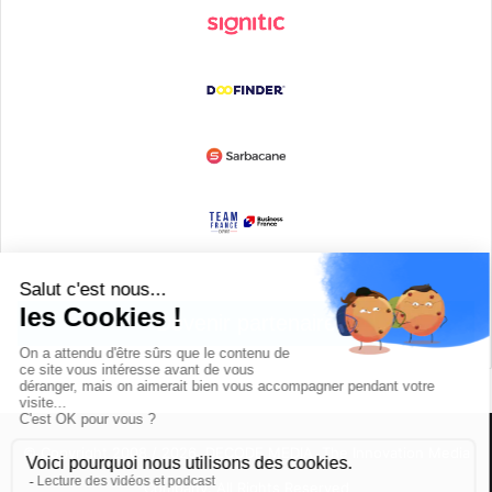
Devenir partenaire
© Copyright 2008 / 2026,
DECODE MEDIA, The Innovation Media
Company.
All Rights Reserved