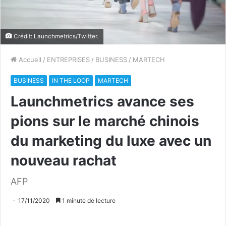
Crédit: Launchmetrics/Twitter.
Accueil
/
ENTREPRISES
/
BUSINESS
/
MARTECH
BUSINESS
IN THE LOOP
MARTECH
Launchmetrics avance ses
pions sur le marché chinois
du marketing du luxe avec un
nouveau rachat
AFP
17/11/2020
1 minute de lecture