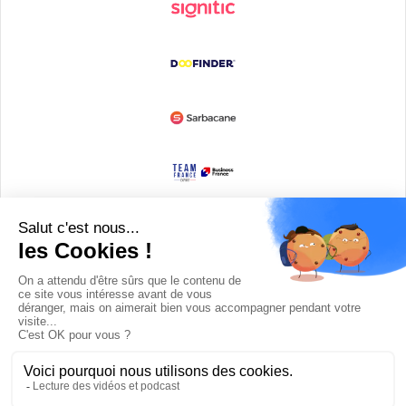
Devenir partenaire
© Copyright 2008 / 2026,
DECODE MEDIA, The Innovation Media
Company.
All Rights Reserved