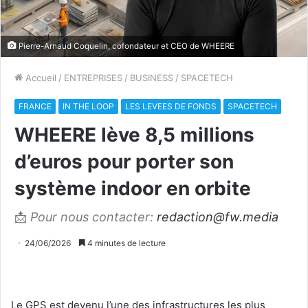
Pierre-Arnaud Coquelin, cofondateur et CEO de WHEERE
Accueil
/
ENTREPRISES
/
BUSINESS
/
SPACETECH
FRANCE
IN THE LOOP
LES LEVEES DE FONDS
SPACETECH
WHEERE lève 8,5 millions
d’euros pour porter son
système indoor en orbite
📩
Pour nous contacter:
redaction@fw.media
24/06/2026
4 minutes de lecture
Le GPS est devenu l’une des infrastructures les plus