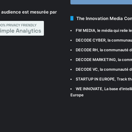
 audience est mesurée par
The Innovation Media C
FW MEDIA
, le média qui relie 
DECODE CYBER
, la communau
DECODE RH
, la communauté d
DECODE MARKETING
, la com
DECODE VC
, la communauté d
STARTUP IN EUROPE
, Track t
WE INNOVATE
, La base d'int
Europe