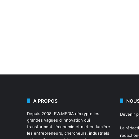
A PROPOS
NOUS
Depuis 2008,
FW.MEDIA
décrypte les
Devenir 
grandes vagues d'innovation qui
transforment l'économie et met en lumière
La rédact
les entrepreneurs, chercheurs, industriels
redactio