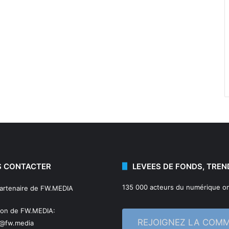
 CONTACTER
LEVEES DE FONDS, TREN
135 000 acteurs du numérique on
partenaire de FW.MEDIA
ion de FW.MEDIA:
REJOIGNEZ LA COM
n@fw.media