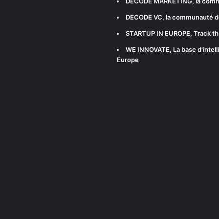
DECODE MARKETING
, la com
DECODE VC
, la communauté d
STARTUP IN EUROPE
, Track t
WE INNOVATE
, La base d'int
Europe