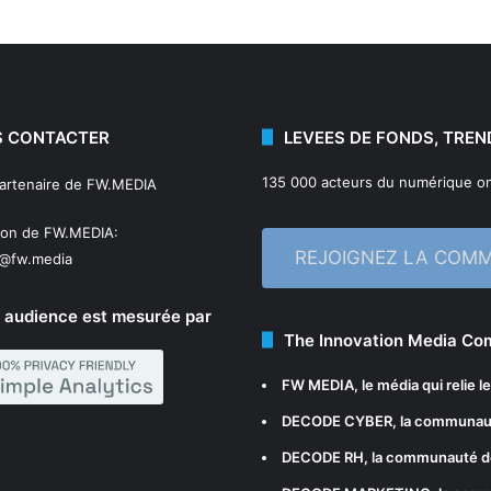
 CONTACTER
LEVEES DE FONDS, TREN
135 000 acteurs du numérique on
partenaire de FW.MEDIA
ion de FW.MEDIA:
REJOIGNEZ LA COM
n@fw.media
 audience est mesurée par
The Innovation Media C
FW MEDIA
, le média qui relie 
DECODE CYBER
, la communau
DECODE RH
, la communauté d