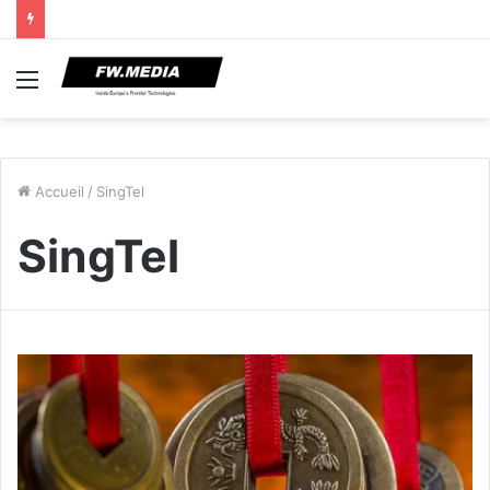
Menu
Accueil
/
SingTel
SingTel