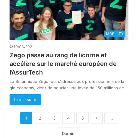
MOBILITY
10/03/2021
Zego passe au rang de licorne et
accélère sur le marché européen de
l’AssurTech
Le Britannique Zego, qui s’adresse aux professionnels de la
gig economy, vient de boucler une levée de 150 millions de…
Lire la suite
1
2
3
4
5
»
...
Dernier