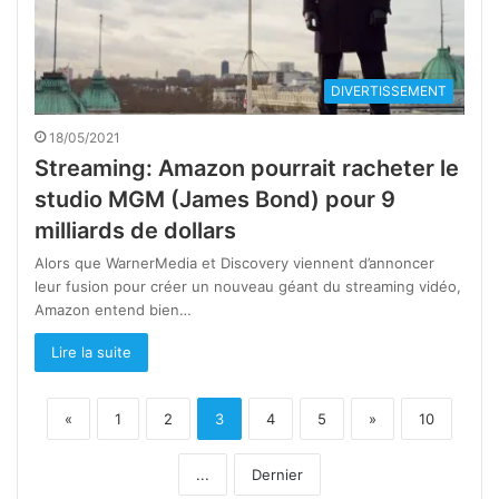
DIVERTISSEMENT
18/05/2021
Streaming: Amazon pourrait racheter le
studio MGM (James Bond) pour 9
milliards de dollars
Alors que WarnerMedia et Discovery viennent d’annoncer
leur fusion pour créer un nouveau géant du streaming vidéo,
Amazon entend bien…
Lire la suite
«
1
2
3
4
5
»
10
...
Dernier