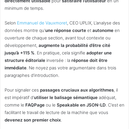
directement utilisable
pour
satisfaire l’utilisateur
en un
minimum de temps.
Selon
Emmanuel de Vauxmoret
, CEO UPLIX, L’analyse des
données montre qu’
une réponse courte
et
autonome
en
ouverture de chaque section, avant tout contexte ou
développement,
augmente la probabilité d’être cité
jusqu’à +115 %
. En pratique, cela signifie
adopter une
structure éditoriale
inversée : la
réponse doit être
immédiate
. Ne noyez pas votre argumentaire dans trois
paragraphes d’introduction.
Pour signaler ces
passages cruciaux aux algorithmes
, il
est impératif d’
utiliser le balisage sémantique
adéquat,
comme le
FAQPage
ou le
Speakable en JSON-LD
. C’est en
facilitant le travail de lecture de la machine que vous
devenez son premier choix
.